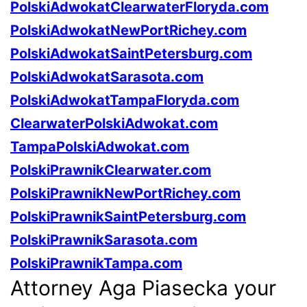
PolskiAdwokatClearwaterFloryda.com
PolskiAdwokatNewPortRichey.com
PolskiAdwokatSaintPetersburg.com
PolskiAdwokatSarasota.com
PolskiAdwokatTampaFloryda.com
ClearwaterPolskiAdwokat.com
TampaPolskiAdwokat.com
PolskiPrawnikClearwater.com
PolskiPrawnikNewPortRichey.com
PolskiPrawnikSaintPetersburg.com
PolskiPrawnikSarasota.com
PolskiPrawnikTampa.com
Attorney Aga Piasecka your